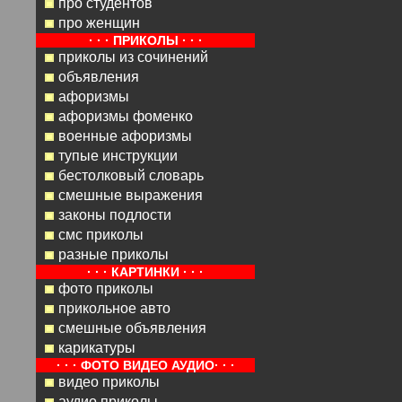
про студентов
про женщин
· · · ПРИКОЛЫ · · ·
приколы из сочинений
объявления
афоризмы
афоризмы фоменко
военные афоризмы
тупые инструкции
бестолковый словарь
смешные выражения
законы подлости
смс приколы
разные приколы
· · · КАРТИНКИ · · ·
фото приколы
прикольное авто
смешные объявления
карикатуры
· · · ФОТО ВИДЕО АУДИО· · ·
видео приколы
аудио приколы