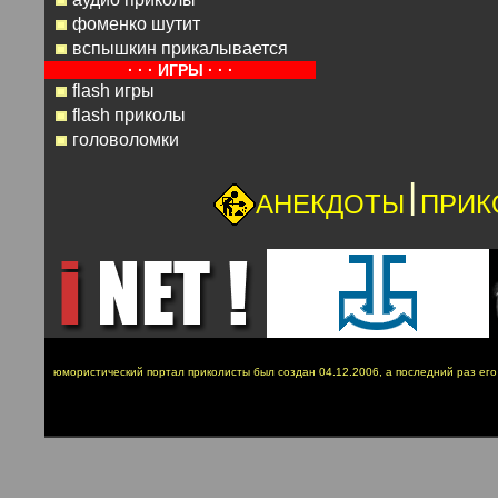
фоменко шутит
вспышкин прикалывается
· · · ИГРЫ · · ·
flash игры
flash приколы
головоломки
|
АНЕКДОТЫ
ПРИК
юмористический портал приколисты был создан 04.12.2006, а последний раз ег