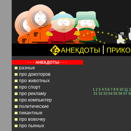
|
АНЕКДОТЫ
ПРИК
· · · АНЕКДОТЫ · · ·
разные
про докоторов
про животных
про спорт
1
2
3
4
5
6
7
8
9
10
11
1
про рекламу
51
52
53
54
55
56
57
5
про компьютер
политические
пикантные
про вовочку
про пьяных