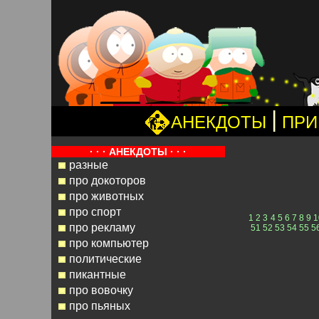
|
АНЕКДОТЫ
ПРИ
· · · АНЕКДОТЫ · · ·
разные
про докоторов
про животных
про спорт
1
2
3
4
5
6
7
8
9
1
про рекламу
51
52
53
54
55
5
про компьютер
политические
пикантные
про вовочку
про пьяных