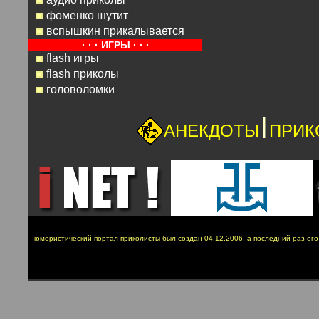
фоменко шутит
вспышкин прикалывается
· · · ИГРЫ · · ·
flash игры
flash приколы
головоломки
|
АНЕКДОТЫ
ПРИК
юмористический портал приколисты был создан 04.12.2006, а последний раз ег