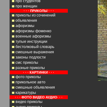
про студентов
про женщин
· · · ПРИКОЛЫ · · ·
приколы из сочинений
объявления
афоризмы
афоризмы фоменко
военные афоризмы
тупые инструкции
бестолковый словарь
смешные выражения
законы подлости
смс приколы
разные приколы
· · · КАРТИНКИ · · ·
фото приколы
прикольное авто
смешные объявления
карикатуры
· · · ФОТО ВИДЕО АУДИО· · ·
видео приколы
аудио приколы