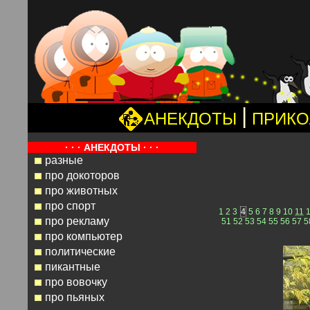
|
АНЕКДОТЫ
ПРИК
· · · АНЕКДОТЫ · · ·
разные
про докоторов
про животных
про спорт
1
2
3
4
5
6
7
8
9
10
11
про рекламу
51
52
53
54
55
56
57
5
про компьютер
политические
пикантные
про вовочку
про пьяных