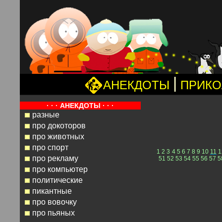
|
АНЕКДОТЫ
ПРИК
· · · АНЕКДОТЫ · · ·
разные
про докоторов
про животных
про спорт
1
2
3
4
5
6
7
8
9
10
11
1
про рекламу
51
52
53
54
55
56
57
5
про компьютер
политические
пикантные
про вовочку
про пьяных