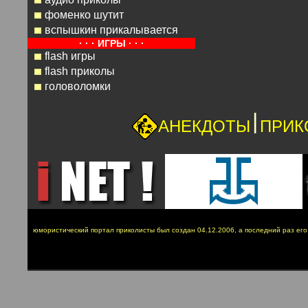
фоменко шутит
вспышкин прикалывается
· · · ИГРЫ · · ·
flash игры
flash приколы
головоломки
|
АНЕКДОТЫ
ПРИК
юмористический портал приколисты был создан 04.12.2006, а последний раз ег