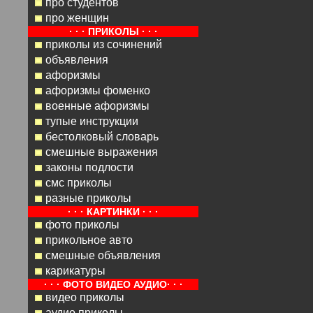
про студентов
про женщин
· · · ПРИКОЛЫ · · ·
приколы из сочинений
объявления
афоризмы
афоризмы фоменко
военные афоризмы
тупые инструкции
бестолковый словарь
смешные выражения
законы подлости
смс приколы
разные приколы
· · · КАРТИНКИ · · ·
фото приколы
прикольное авто
смешные объявления
карикатуры
· · · ФОТО ВИДЕО АУДИО· · ·
видео приколы
аудио приколы