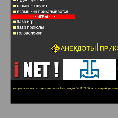
фоменко шутит
вспышкин прикалывается
· · · ИГРЫ · · ·
flash игры
flash приколы
головоломки
|
АНЕКДОТЫ
ПРИК
юмористический портал приколисты был создан 04.12.2006, а последний раз ег