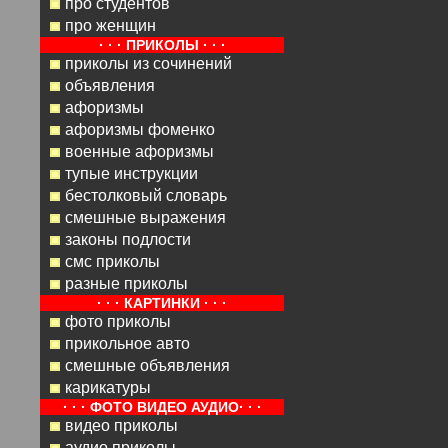
про студентов
про женщин
· · · ПРИКОЛЫ · · ·
приколы из сочинений
объявления
афоризмы
афоризмы фоменко
военные афоризмы
тупые инструкции
бестолковый словарь
смешные выражения
законы подлости
смс приколы
разные приколы
· · · КАРТИНКИ · · ·
фото приколы
прикольное авто
смешные объявления
карикатуры
· · · ФОТО ВИДЕО АУДИО· · ·
видео приколы
аудио приколы