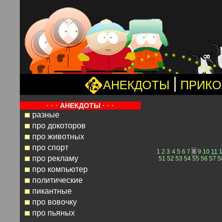
|
АНЕКДОТЫ
ПРИК
· · · АНЕКДОТЫ · · ·
разные
про докоторов
про животных
про спорт
1
2
3
4
5
6
7
8
9
10
11
про рекламу
51
52
53
54
55
56
57
5
про компьютер
политические
пикантные
про вовочку
про пьяных