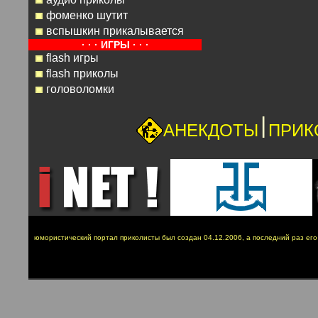
фоменко шутит
вспышкин прикалывается
· · · ИГРЫ · · ·
flash игры
flash приколы
головоломки
|
АНЕКДОТЫ
ПРИК
юмористический портал приколисты был создан 04.12.2006, а последний раз ег