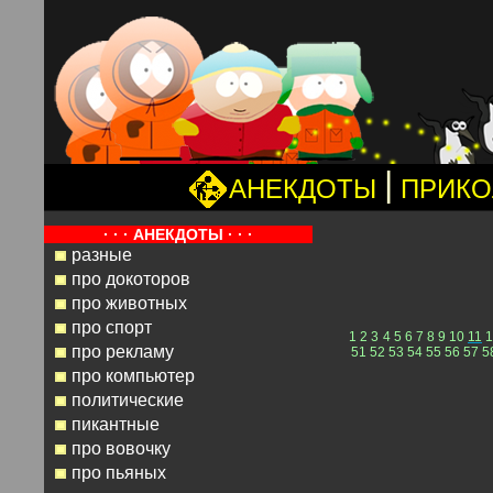
|
АНЕКДОТЫ
ПРИК
· · · АНЕКДОТЫ · · ·
разные
про докоторов
про животных
про спорт
1
2
3
4
5
6
7
8
9
10
11
1
про рекламу
51
52
53
54
55
56
57
5
про компьютер
политические
пикантные
про вовочку
про пьяных