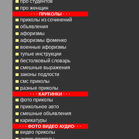
про студентов
про женщин
· · · ПРИКОЛЫ · · ·
приколы из сочинений
объявления
афоризмы
афоризмы фоменко
военные афоризмы
тупые инструкции
бестолковый словарь
смешные выражения
законы подлости
смс приколы
разные приколы
· · · КАРТИНКИ · · ·
фото приколы
прикольное авто
смешные объявления
карикатуры
· · · ФОТО ВИДЕО АУДИО· · ·
видео приколы
аудио приколы