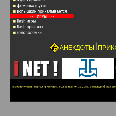
фоменко шутит
вспышкин прикалывается
· · · ИГРЫ · · ·
flash игры
flash приколы
головоломки
|
АНЕКДОТЫ
ПРИК
юмористический портал приколисты был создан 04.12.2006, а последний раз ег