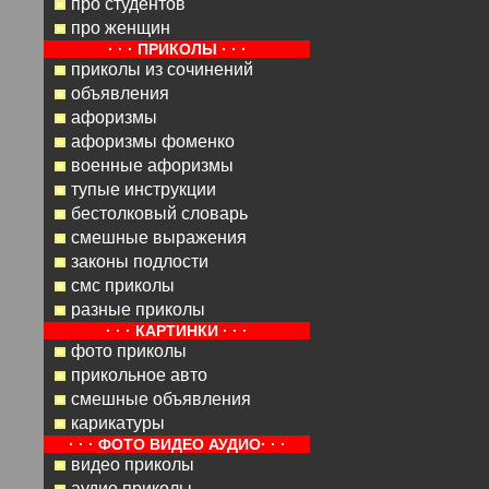
про студентов
про женщин
· · · ПРИКОЛЫ · · ·
приколы из сочинений
объявления
афоризмы
афоризмы фоменко
военные афоризмы
тупые инструкции
бестолковый словарь
смешные выражения
законы подлости
смс приколы
разные приколы
· · · КАРТИНКИ · · ·
фото приколы
прикольное авто
смешные объявления
карикатуры
· · · ФОТО ВИДЕО АУДИО· · ·
видео приколы
аудио приколы