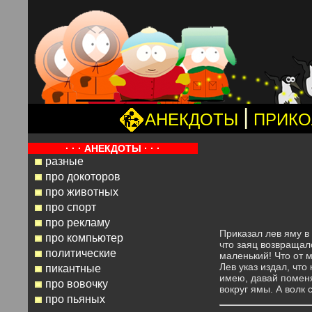
|
АНЕКДОТЫ
ПРИК
· · · АНЕКДОТЫ · · ·
разные
про докоторов
про животных
про спорт
про рекламу
Приказал лев яму в 
про компьютер
что заяц возвращалс
политические
маленький! Что от м
Лев указ издал, что
пикантные
имею, давай поменя
про вовочку
вокруг ямы. А волк с
про пьяных