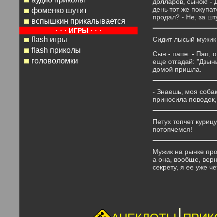
долларов, сынок! -
день тот же покупат
фоменко шутит
продал? - Не, за шт
вспышкин прикалывается
· · · ИГРЫ · · ·
flash игры
Сидит лысый мужик в
flash приколы
Сын - папе: - Пап, 
головоломки
еще отгадай: "Дзынь
домой пришла.
- Знаешь, моя собак
приносила поводок,
Петух топчет курицу
потопчемся!
Мужик на рынке прод
а она, вообще, верн
секрету, я ее уже ч
|