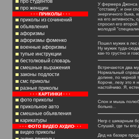
про студентов
У фермера Джонса б
про женщин
"отставку", и они 
· · · ПРИКОЛЫ · · ·
энергичного быка, 
на его активность, 
приколы из сочинений
спросил его второй 
объявления
молодой "специалис
афоризмы
афоризмы фоменко
Пошел мужик в лес н
военные афоризмы
Ну мужик туда-сюда
как-то грустно и го
тупые инструкции
бестолковый словарь
смешные выражения
Встречаются два му
Нормальный спрашива
законы подлости
долине, по черной т
смс приколы
Короче, лезу это я 
настойчиво. Я, есте
разные приколы
· · · КАРТИНКИ · · ·
фото приколы
Слон и мышь полюби
прикольное авто
больно...
смешные объявления
карикатуры
Негр с шикарным бо
Слушай, где ты его 
· · · ФОТО ВИДЕО АУДИО· · ·
видео приколы
Дед на базаре прода
аудио приколы