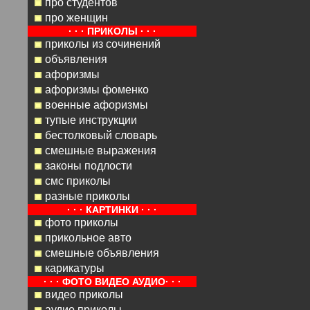
про студентов
про женщин
· · · ПРИКОЛЫ · · ·
приколы из сочинений
объявления
афоризмы
афоризмы фоменко
военные афоризмы
тупые инструкции
бестолковый словарь
смешные выражения
законы подлости
смс приколы
разные приколы
· · · КАРТИНКИ · · ·
фото приколы
прикольное авто
смешные объявления
карикатуры
· · · ФОТО ВИДЕО АУДИО· · ·
видео приколы
аудио приколы