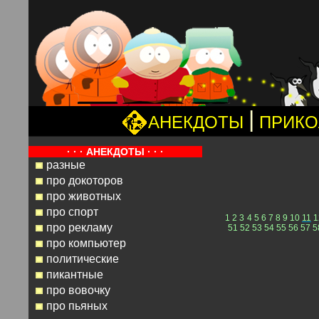
|
АНЕКДОТЫ
ПРИК
· · · АНЕКДОТЫ · · ·
разные
про докоторов
про животных
про спорт
1
2
3
4
5
6
7
8
9
10
11
1
про рекламу
51
52
53
54
55
56
57
5
про компьютер
политические
пикантные
про вовочку
про пьяных