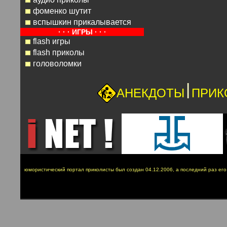
фоменко шутит
вспышкин прикалывается
· · · ИГРЫ · · ·
flash игры
flash приколы
головоломки
|
АНЕКДОТЫ
ПРИК
юмористический портал приколисты был создан 04.12.2006, а последний раз ег