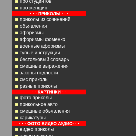
про студентов
про женщин
· · · ПРИКОЛЫ · · ·
приколы из сочинений
объявления
афоризмы
афоризмы фоменко
военные афоризмы
тупые инструкции
бестолковый словарь
смешные выражения
законы подлости
смс приколы
разные приколы
· · · КАРТИНКИ · · ·
фото приколы
прикольное авто
смешные объявления
карикатуры
· · · ФОТО ВИДЕО АУДИО· · ·
видео приколы
аудио приколы