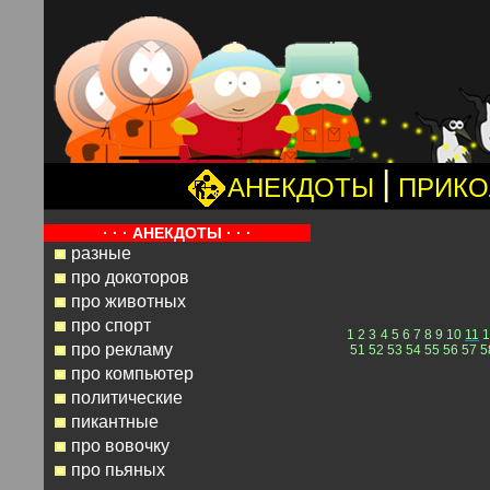
|
АНЕКДОТЫ
ПРИК
· · · АНЕКДОТЫ · · ·
разные
про докоторов
про животных
про спорт
1
2
3
4
5
6
7
8
9
10
11
1
про рекламу
51
52
53
54
55
56
57
5
про компьютер
политические
пикантные
про вовочку
про пьяных