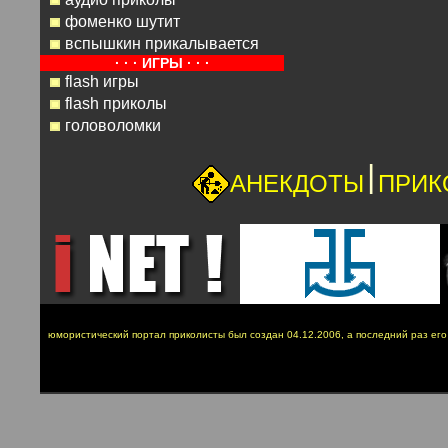
фоменко шутит
вспышкин прикалывается
· · · ИГРЫ · · ·
flash игры
flash приколы
головоломки
|
АНЕКДОТЫ
ПРИК
юмористический портал приколисты был создан 04.12.2006, а последний раз ег