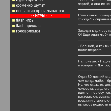
чертей, а она их не 
фоменко шутит
вспышкин прикалывается
Стоматолог, осматри
· · · ИГРЫ · · ·
трижды? - спрашивае
flash игры
flash приколы
Заходит к доктоpу 
головоломки
О! Еще один любите
- Больной, а как вы
полчетвертого.
На приеме: - Пациен
и говорит: - Доктор,
Один 80-летний стар
чем когда-либо, - б
Ну, что скажете, до
человека, заядлого 
идет он по лесу, ка
растерялся, вскинул
возразил старичок,-
пытаюсь подвести н