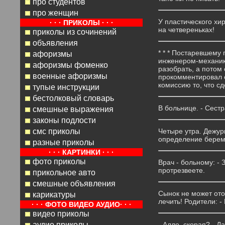
про студентов
про женщин
У пластического хир
· · · ПРИКОЛЫ · · ·
на четвереньках!
приколы из сочинений
объявления
* * * Постаревшему
афоризмы
инженером-механико
афоризмы фоменко
разобрать, а потом
военные афоризмы
прокомментировал е
комиссию то, что с
тупые инструкции
бестолковый словарь
В больнице. - Сестр
смешные выражения
законы подлости
смс приколы
Четыре утра. Дежурн
определение берем
разные приколы
· · · КАРТИНКИ · · ·
фото приколы
Врач - больному: - 
протрезвеете.
прикольное авто
смешные объявления
Сынок не может ото
карикатуры
лечить! Родители: -
· · · ФОТО ВИДЕО АУДИО· · ·
видео приколы
аудио приколы
- Алло, скорая? - Д