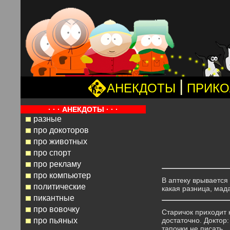
|
АНЕКДОТЫ
ПРИК
· · · АНЕКДОТЫ · · ·
разные
про докоторов
про животных
про спорт
про рекламу
про компьютер
В аптеку врывается 
политические
какая разница, мад
пикантные
про вовочку
Старичок приходит 
про пьяных
достаточно. Доктор:
тапочки не писать.