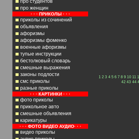
про студентов
про женщин
· · · ПРИКОЛЫ · · ·
приколы из сочинений
объявления
афоризмы
афоризмы фоменко
военные афоризмы
тупые инструкции
бестолковый словарь
смешные выражения
законы подлости
1
2
3
4
5
6
7
8
9
10
11
смс приколы
42
43
44
разные приколы
· · · КАРТИНКИ · · ·
фото приколы
прикольное авто
смешные объявления
карикатуры
· · · ФОТО ВИДЕО АУДИО· · ·
видео приколы
аудио приколы