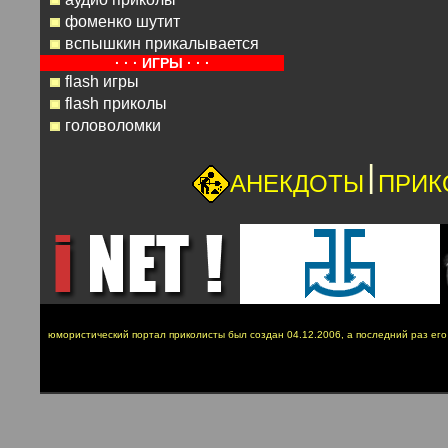
фоменко шутит
вспышкин прикалывается
· · · ИГРЫ · · ·
flash игры
flash приколы
головоломки
|
АНЕКДОТЫ
ПРИК
юмористический портал приколисты был создан 04.12.2006, а последний раз ег