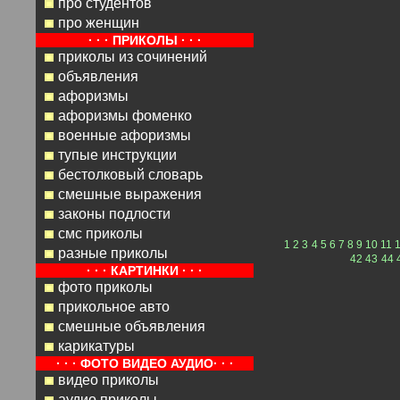
про студентов
про женщин
· · · ПРИКОЛЫ · · ·
приколы из сочинений
объявления
афоризмы
афоризмы фоменко
военные афоризмы
тупые инструкции
бестолковый словарь
смешные выражения
законы подлости
смс приколы
1
2
3
4
5
6
7
8
9
10
11
разные приколы
42
43
44
· · · КАРТИНКИ · · ·
фото приколы
прикольное авто
смешные объявления
карикатуры
· · · ФОТО ВИДЕО АУДИО· · ·
видео приколы
аудио приколы