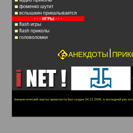
фоменко шутит
вспышкин прикалывается
· · · ИГРЫ · · ·
flash игры
flash приколы
головоломки
|
АНЕКДОТЫ
ПРИК
юмористический портал приколисты был создан 04.12.2006, а последний раз ег