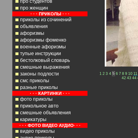
про студентов
про женщин
· · · ПРИКОЛЫ · · ·
приколы из сочинений
объявления
афоризмы
афоризмы фоменко
военные афоризмы
тупые инструкции
бестолковый словарь
смешные выражения
законы подлости
1
2
3
4
5
6
7
8
9
10
11
42
43
44
смс приколы
разные приколы
· · · КАРТИНКИ · · ·
фото приколы
прикольное авто
смешные объявления
карикатуры
· · · ФОТО ВИДЕО АУДИО· · ·
видео приколы
аудио приколы