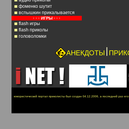
фоменко шутит
вспышкин прикалывается
· · · ИГРЫ · · ·
flash игры
flash приколы
головоломки
|
АНЕКДОТЫ
ПРИК
юмористический портал приколисты был создан 04.12.2006, а последний раз ег