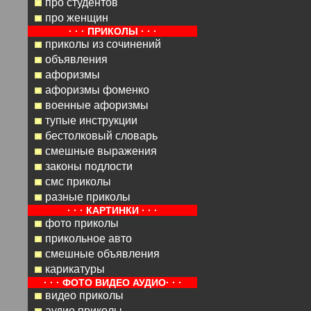
про студентов
про женщин
· · · ПРИКОЛЫ · · ·
приколы из сочинений
объявления
афоризмы
афоризмы фоменко
военные афоризмы
тупые инструкции
бестолковый словарь
смешные выражения
законы подлости
смс приколы
разные приколы
· · · КАРТИНКИ · · ·
фото приколы
прикольное авто
смешные объявления
карикатуры
· · · ФОТО ВИДЕО АУДИО· · ·
видео приколы
аудио приколы