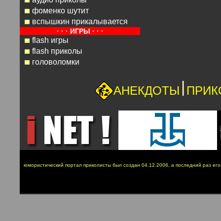
фоменко шутит
вспышкин прикалывается
· · · ИГРЫ · · ·
flash игры
flash приколы
головоломки
|
АНЕКДОТЫ
ПРИК
юмористический портал приколисты был создан 04.12.2006, а последний раз ег